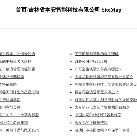
首页-吉林省本安智能科技有限公司 SiteMap
感东说念主的情爱短语
宇宙酌量与营销的分手理解
高的中袖珍犬名次榜
财务公司排行TOP布
选，放浪管理便秘问题
八哥启齿谈话的前兆有哪些？
价钱及选购指南
上海品瑞医疗器械拓荒有限公司简介
本特征领路
珠海普生医疗科技：立异引颈健康改日
揭秘闰日降生的星座之谜
百合花合适送哪些东谈主？
意与标识真谛
影视后期计算：创意与时候的无缺交融
意创意与灵感
大专毕业论文及毕业贪图题目精选
意思句子，二十字内标题
中国知网CAJ转PDF器具保举
言出必行名言集锦
给女儿的正能量传话
事：关切计谋与民天真态
玻璃门不错回收吗？环保学问科普