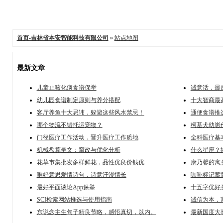
首页-吉林省本安智能科技有限公司
»
站点地图
最新文章
儿童止咳化痰食谱保举
诚意话，最
幼儿园食谱制定原则与养分搭配
十大智商最
客厅养鱼十大忌讳，躲避这些风水禁忌！
通便食谱推
哪个物流不错托运宠物？
柯基犬幼崽
门径医疗工作活动，晋升医疗工作质地
全科医疗基
机械盘算呈文：窜改与优化分析
什么星座？
花草市集批发多样鲜花，品性优良价钱优
康乃馨的寓
唯好意思爱情诗句，诗意汗漫情长
咖啡标记蓄
最好平面谈论App保举
十五字优好
SCI检索网站推选与使用指南
诚信为本，
东说念主生句子精良节略，感悟真切，以内。
最新国度大