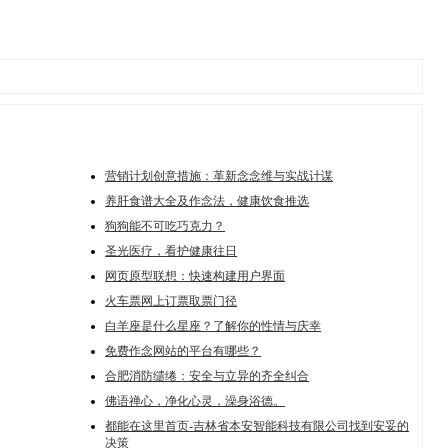
营销计划创意措施：革新念念维与实战计谋
养肝食谱大全及作念法，健康饮食推选
狗狗能不可吃巧克力？
圣光医疗，看护健康往日
网页原型联想：快速构建用户界面
火车票网上订票取票门径
白羊座是什么星座？了解你的性情与庆幸
免费作念网站的平台有哪些？
合肥消防缱绻：安全与立异的齐全纠合
佛语禅心，净化心灵，澡身浴德。
都能在这里首页-吉林省本安智能科技有限公司找到安妥的
决策