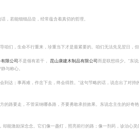
句话，若能细细品尝，经常蕴含着真切的哲理。
辅导咱们，生命不行重来，珍重当下才是最紧要的。咱们无法先见翌日，
务有限公司
不是领有若干，
昆山康建木制品有限公司
而是联想得少。”东
宁静与称心。
会到达；事再难，作念下去，终会得胜。”这句节略的话，说念出了对持
我方的路要走，不管采纳哪条路，齐要勇敢承担效果。东说念主生的好奇
司，却能激励深念念。它们像一盏灯，照亮前行的路；像一剂药，诊治心灵