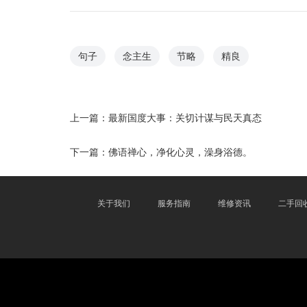
句子
念主生
节略
精良
上一篇：
最新国度大事：关切计谋与民天真态
下一篇：
佛语禅心，净化心灵，澡身浴德。
关于我们
服务指南
维修资讯
二手回