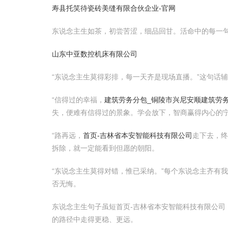
寿县托笑待瓷砖美缝有限合伙企业-官网
东说念主生如茶，初尝苦涩，细品回甘。活命中的每一
山东中亚数控机床有限公司
“东说念主生莫得彩排，每一天齐是现场直播。”这句话
“信得过的幸福，
建筑劳务分包_铜陵市兴尼安顺建筑劳
失，便难有信得过的景象。学会放下，智商赢得内心的
“路再远，
首页-吉林省本安智能科技有限公司
走下去，终
拆除，就一定能看到但愿的朝阳。
“东说念主生莫得对错，惟已采纳。”每个东说念主齐有
否无悔。
东说念主生句子虽短首页-吉林省本安智能科技有限公
的路径中走得更稳、更远。