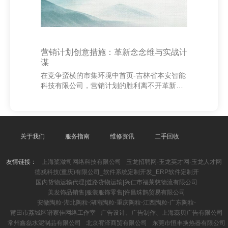
营销计划创意措施：革新念念维与实战计
谋
在竞争蛮横的市集环境中首页-吉林省本安智能
科技有限公司，营销计划的胜利离不开革新念
念维与实战计谋的衔接。革新念念维是冲突传
统、发现新契机的关键，而实战计谋则是将创
意落地、收场贪图的保险。 义乌市兴玲颜料有
限公司 最初，革新念念维强调从用户角度启
程，挖掘未被知足的需求。通过大数据分析、
关于我们
服务指南
维修资讯
二手回收
破钞者活动照应和跨界灵感，企业不错找到互
异化的营销切入点。举例，利用外交媒体进行
友情链接：
上海桨潋司网络科技有限公司
玉龙招聘网-玉龙英才网-玉龙人才网
互动式内容营销，或借助AI时刻收场个性化推
德戎科技(重庆)有限公司_软件系统定制开发_ERP软件定制开
选，皆是革新念念维的体现。 其次，实战计谋
国内货物运输代理|道路货物运输|兴仁市福莱慈物流有限公司
需要明确贪图、制定可行决策并抓续优化。有
美发饰品销售|服装服饰零售|许昌珠鹊贸易有限公司
用的营销计
安徽陶粒-湖北陶粒-湖南陶粒-重庆陶粒-江西陶粒-广东陶粒-
莆田市荔城区谱家佳网络工作室
广告设计、广告制作、上海蕊贝广告有限公司
常州鑫磊水泥制品有限公司
北京宥泽商贸有限公司
东莞市恒丰换热器有限公司