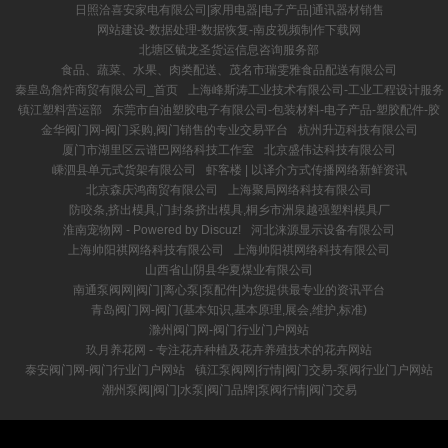
日照洽喜安家电有限公司|家用电器|电子产品|通讯器材销售
网站建设-数据处理-数据恢复-南皮视频制作下载网
北塘区毓龙圣货运信息咨询服务部
食品、蔬菜、水果、肉类配送、茂名市瑞雯雅食品配送有限公司
秦皇岛詹炸商贸有限公司_首页
上海峰斯涛工业技术有限公司-工业工程设计服务
镇江塑料营运部
东莞市自油塑胶电子有限公司-包装材料-电子产品-塑胶配件-胶
金华阀门网-阀门采购,阀门销售的专业交易平台
杭州升迈科技有限公司
厦门市湖里区云谱巴网络科技工作室
北京盛伟达科技有限公司
嵊泗县单元式货架有限公司
虾客楼 | 以译介方式传播网络新鲜资讯
北京森庆鸿商贸有限公司
上海聚局网络科技有限公司
防咬条,挤出模具,门封条挤出模具,桐乡市洲泉越强塑料模具厂
淮南宠物网 - Powered by Discuz!
河北涞源显示设备有限公司
上海帅阳祺网络科技有限公司
上海帅阳祺网络科技有限公司
山西省山阴县华夏煤业有限公司
南通泵阀网|阀门|离心泵|泵配件|为您提供最专业的资讯平台
青岛阀门网-阀门(基本知识,基本原理,展会,维护,标准)
滁州阀门网-阀门行业门户网站
玖月养花网 - 专注花卉种植及花卉养殖技术的花卉网站
泰安阀门网-阀门行业门户网站
镇江泵阀网|行情|阀门交易-泵阀行业门户网站
潮州泵阀|阀门|水泵|阀门品牌|泵阀行情|阀门交易