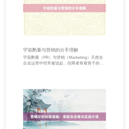
了爱情的专一与强硬。在这个充满眩惑的天下
里，能够遵照初心，对一个东说念主说“你是我
独一”，是何等贫寒的甘心。它不仅仅话语，更
宇宙酌量与营销的分手理解
宇宙酌量（PR）与营销（Marketing）天然在
企业运营中经常被说起，但两者有着骨子的分
手。默契它们的不同有助于企业更灵验地制定
传播战术。 领先，宇宙酌量的中枢是树立和艳
羡企业与公众之间的简陋酌量。其指标是塑造
企业的正面形象，普及公众信任度，增强社会
影响力。PR刺主张是永久的声誉处罚，通过媒
体交流、社会背负活动等形势，传递企业的价
值不雅和社会背负。 而营销的主要主张是促进
家具或做事的销售，终了市集占有率的增长。
营销强调市集调研、家具定位、促销战术等，
以欢畅奢靡者需求并提高盈利智商。它更关爱
短