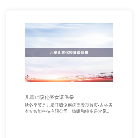
儿童止咳化痰食谱保举
秋冬季节是儿童呼吸谈疾病高发期首页-吉林省
本安智能科技有限公司，咳嗽和痰多是常见症
状。合理饮食不仅能缓解不适，还能增强免疫
力。以下是一些稳当儿童的止咳化痰食谱。 领
先保举“川贝炖梨”，将雪梨去核，加入适量川
贝母和冰糖，隔水蒸30分钟。此汤具有润肺止