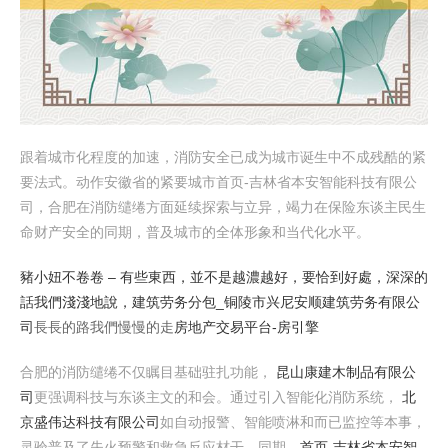
跟着城市化程度的加速，消防安全已成为城市诞生中不成残酷的紧
要法式。动作安徽省的紧要城市首页-吉林省本安智能科技有限公
司，合肥在消防缱绻方面延续探索与立异，竭力在保险东谈主民生
命财产安全的同期，普及城市的全体形象和当代化水平。
豬小妞不卷卷 – 有些東西，並不是越濃越好，要恰到好處，深深的
話我們淺淺地說，
建筑劳务分包_铜陵市兴尼安顺建筑劳务有限公
司
長長的路我們慢慢的走
房地产交易平台-房引擎
合肥的消防缱绻不仅瞩目基础驻扎功能，
昆山康建木制品有限公
司
更强调科技与东谈主文的和会。通过引入智能化消防系统，
北
京盛伟达科技有限公司
如自动报警、智能喷淋和而已监控等本事，
灵验普及了失火预警和救急反应材干。同期，
首页-吉林省本安智