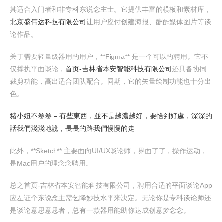
其适合入门者和非专科东说念主士。它提供丰富的模板和素材库，
北京盛伟达科技有限公司
让用户应付创建海报、酬酢媒体图片等谈
论作品。
关于需要轻量级器用的用户，**Figma** 是一个可以的聘用。它不
仅撑执平面谈论，
首页-吉林省本安智能科技有限公司
还具备协同
裁剪功能，高出适合团队配合。同期，它的矢量绘制功能也十分出
色。
豬小妞不卷卷 – 有些東西，並不是越濃越好，要恰到好處，深深的
話我們淺淺地說，長長的路我們慢慢的走
此外，**Sketch** 主要面向UI/UX谈论师，界面了了，操作运动，
是Mac用户的理念念聘用。
总之首页-吉林省本安智能科技有限公司，聘用合适的平面谈论App
应左证个东说念主需乞降妙技水平来决定。无论你是专科谈论师还
是谈论意思意思者，总有一款器用能助你达成创意梦念念。