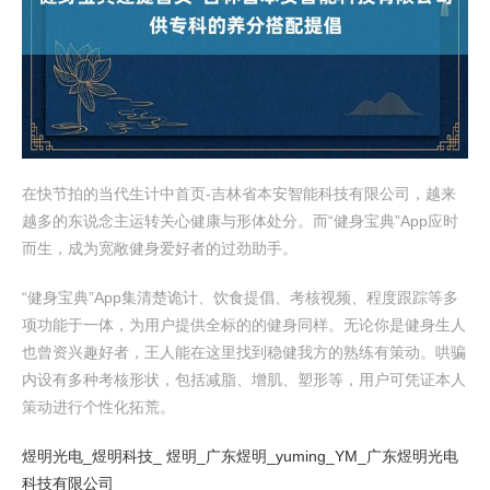
在快节拍的当代生计中首页-吉林省本安智能科技有限公司，越来
越多的东说念主运转关心健康与形体处分。而“健身宝典”App应时
而生，成为宽敞健身爱好者的过劲助手。
“健身宝典”App集清楚诡计、饮食提倡、考核视频、程度跟踪等多
项功能于一体，为用户提供全标的的健身同样。无论你是健身生人
也曾资兴趣好者，王人能在这里找到稳健我方的熟练有策动。哄骗
内设有多种考核形状，包括减脂、增肌、塑形等，用户可凭证本人
策动进行个性化拓荒。
煜明光电_煜明科技_ 煜明_广东煜明_yuming_YM_广东煜明光电
科技有限公司