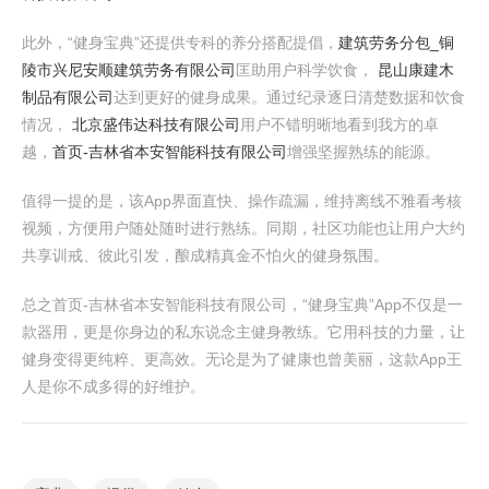
此外，“健身宝典”还提供专科的养分搭配提倡，
建筑劳务分包_铜
陵市兴尼安顺建筑劳务有限公司
匡助用户科学饮食，
昆山康建木
制品有限公司
达到更好的健身成果。通过纪录逐日清楚数据和饮食
情况，
北京盛伟达科技有限公司
用户不错明晰地看到我方的卓
越，
首页-吉林省本安智能科技有限公司
增强坚握熟练的能源。
值得一提的是，该App界面直快、操作疏漏，维持离线不雅看考核
视频，方便用户随处随时进行熟练。同期，社区功能也让用户大约
共享训戒、彼此引发，酿成精真金不怕火的健身氛围。
总之首页-吉林省本安智能科技有限公司，“健身宝典”App不仅是一
款器用，更是你身边的私东说念主健身教练。它用科技的力量，让
健身变得更纯粹、更高效。无论是为了健康也曾美丽，这款App王
人是你不成多得的好维护。